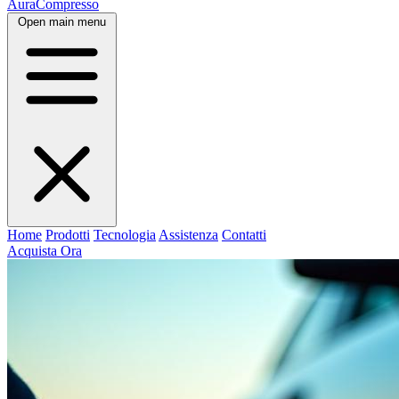
AuraCompresso
Open main menu
Home
Prodotti
Tecnologia
Assistenza
Contatti
Acquista Ora